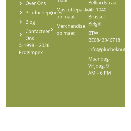
maat
Belliardstraat
Over Ons
Mascottepakken
40, 1040
Productieproces
op maat
Brussel,
Blog
België
Merchandise
Contacteer
op maat
BTW
Ons
BE0843946718
© 1998 – 2026
info@plucheknuffe
Progimpex
Maandag-
Vrijdag, 9
AM – 6 PM