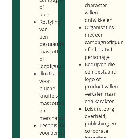
character
of
willen
idee
ontwikkelen
Restyling
Organisaties
van
met een
een
campagnefiguur
bestaande
of educatief
mascotte
personage
of
Bedrijven die
logofiguur
een bestaand
Illustraties
logo of
voor
product willen
pluche
vertalen naar
knuffels,
een karakter
mascottepakken
Leisure, zorg,
en
overheid,
merchandise
publishing en
Technische
corporate
voorbereiding