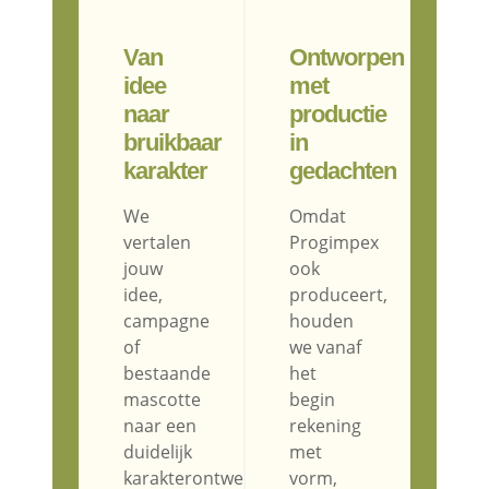
Van
Ontworpen
idee
met
naar
productie
bruikbaar
in
karakter
gedachten
We
Omdat
vertalen
Progimpex
jouw
ook
idee,
produceert,
campagne
houden
of
we vanaf
bestaande
het
mascotte
begin
naar een
rekening
duidelijk
met
karakterontwerp
vorm,