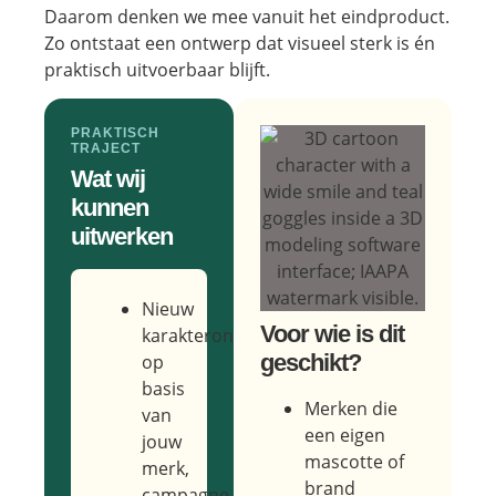
Daarom denken we mee vanuit het eindproduct.
Zo ontstaat een ontwerp dat visueel sterk is én
praktisch uitvoerbaar blijft.
PRAKTISCH
TRAJECT
Wat wij
kunnen
uitwerken
Nieuw
Voor wie is dit
karakterontwerp
geschikt?
op
basis
Merken die
van
een eigen
jouw
mascotte of
merk,
brand
campagne