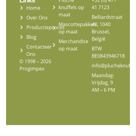
Links
knuffels op
41 7123
Home
maat
Belliardstraat
Over Ons
Mascottepakken
40, 1040
Productieproces
op maat
Brussel,
Blog
België
Merchandise
Contacteer
op maat
BTW
Ons
BE0843946718
© 1998 – 2026
info@plucheknuffe
Progimpex
Maandag-
Vrijdag, 9
AM – 6 PM