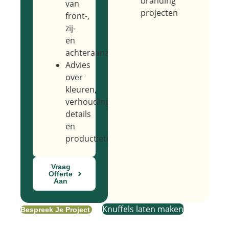
branding
van
projecten
front-,
zij-
en
achteraanzicht
Advies
over
kleuren,
verhoudingen,
details
en
productietoepassing
Vraag
Offerte
Aan
Knuffels laten maken
Bespreek Je Project