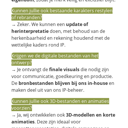
Kunnen jullie ook bestaande karakters restylen
of rebranden?
→ Zeker. We kunnen een
update of
herinterpretatie
doen, met behoud van de
herkenbaarheid en rekening houdend met de
wettelijke kaders rond IP.
Krijgen we de digitale bestanden van het
ontwerp?
→ Je ontvangt de
finale visuals
die nodig zijn
voor communicatie, goedkeuring en productie.
De
bronbestanden blijven bij ons in-house
en
maken deel uit van ons IP-beheer.
Kunnen jullie ook 3D-bestanden en animaties
voorzien?
→ Ja, wij ontwikkelen ook
3D-modellen en korte
animaties
. Deze zijn ideaal voor