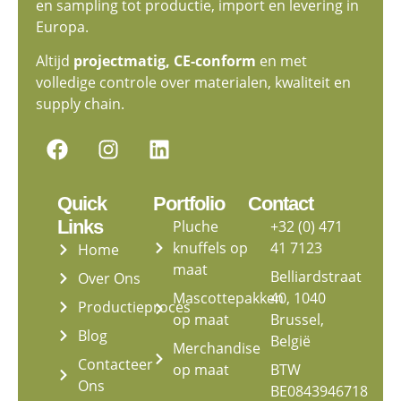
en sampling tot productie, import en levering in
Europa.
Altijd
projectmatig, CE-conform
en met
volledige controle over materialen, kwaliteit en
supply chain.
Quick
Portfolio
Contact
Links
Pluche
+32 (0) 471
knuffels op
41 7123
Home
maat
Belliardstraat
Over Ons
Mascottepakken
40, 1040
Productieproces
op maat
Brussel,
Blog
België
Merchandise
Contacteer
op maat
BTW
Ons
BE0843946718