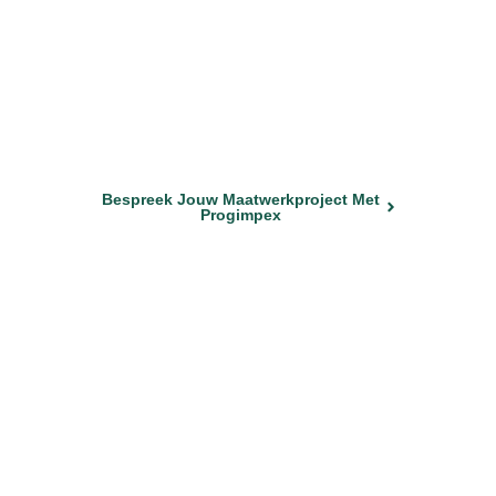
Bespreek jouw
maatwerkproject met
Progimpex
Ontwerp & productie
CE / GPSR
Persoonlijke begeleiding
Bespreek Jouw Maatwerkproject Met
Progimpex