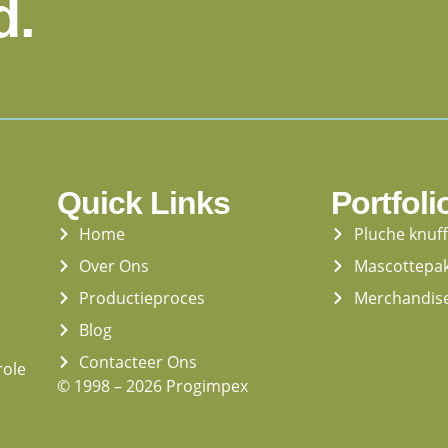
d.
Quick Links
Portfoli
Home
Pluche knuf
Over Ons
Mascottepa
Productieproces
Merchandis
Blog
Contacteer Ons
role
© 1998 – 2026 Progimpex