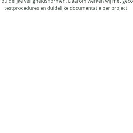
 duidelijke veiligheidsnormen. Daarom werken wij met gecon
testprocedures en duidelijke documentatie per project.