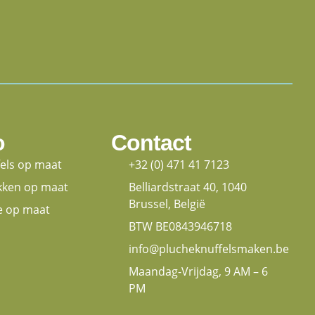
o
Contact
fels op maat
+32 (0) 471 41 7123
kken op maat
Belliardstraat 40, 1040
Brussel, België
e op maat
BTW BE0843946718
info@plucheknuffelsmaken.be
Maandag-Vrijdag, 9 AM – 6
PM