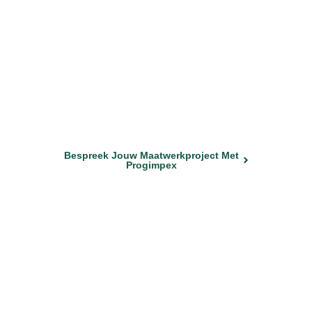
MERKEN IN HEEL EUROPA VERTROUWEN ONS
VOOR HUN KNUFFEL- EN
MASCOTTEPROJECTEN.
Bespreek jouw
maatwerkproject met
Progimpex
Ontwerp & productie
CE / GPSR
Persoonlijke begeleiding
Bespreek Jouw Maatwerkproject Met
Progimpex