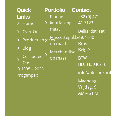
Quick
Portfolio
Contact
Links
Pluche
+32 (0) 471
knuffels op
41 7123
Home
maat
Belliardstraat
Over Ons
Mascottepakken
40, 1040
Productieproces
op maat
Brussel,
Blog
België
Merchandise
Contacteer
op maat
BTW
Ons
BE0843946718
© 1998 – 2026
info@plucheknuffe
Progimpex
Maandag-
Vrijdag, 9
AM – 6 PM