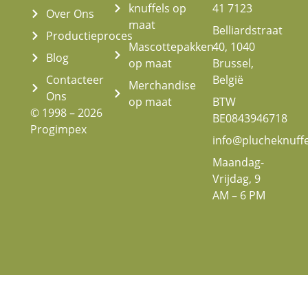
knuffels op
41 7123
Over Ons
maat
Belliardstraat
Productieproces
Mascottepakken
40, 1040
Blog
op maat
Brussel,
Contacteer
België
Merchandise
Ons
op maat
BTW
© 1998 – 2026
BE0843946718
Progimpex
info@plucheknuff
Maandag-
Vrijdag, 9
AM – 6 PM