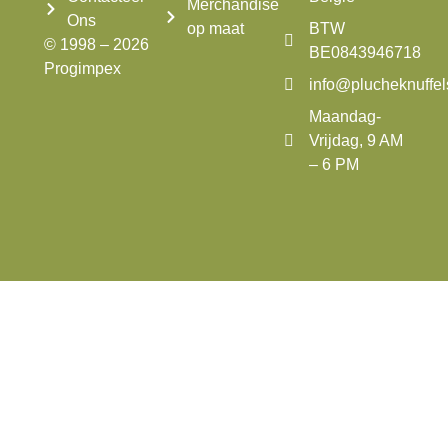
Merchandise
Ons
op maat
BTW
© 1998 – 2026
BE0843946718
Progimpex
info@plucheknuffe
Maandag-
Vrijdag, 9 AM
– 6 PM