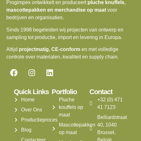
Progimpex ontwikkelt en produceert
pluche knuffels,
mascottepakken en merchandise op maat
voor
bedrijven en organisaties.
Sinds 1998 begeleiden wij projecten van ontwerp en
sampling tot productie, import en levering in Europa.
Altijd
projectmatig, CE-conform
en met volledige
controle over materialen, kwaliteit en supply chain.
Quick Links
Portfolio
Contact
Home
Pluche
+32 (0) 471
knuffels op
41 7123
Over Ons
maat
Belliardstraat
Productieproces
Mascottepakken
40, 1040
Blog
op maat
Brussel,
Contacteer
België