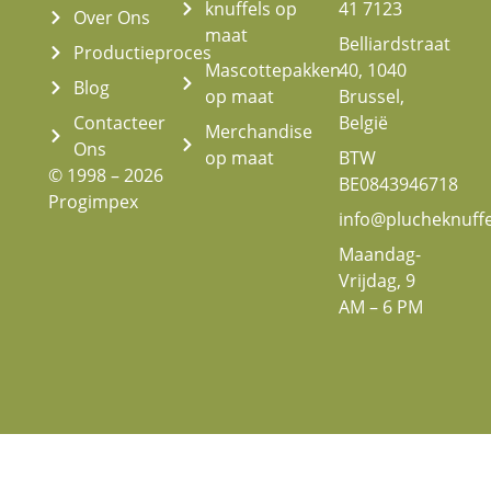
knuffels op
41 7123
Over Ons
maat
Belliardstraat
Productieproces
Mascottepakken
40, 1040
Blog
op maat
Brussel,
Contacteer
België
Merchandise
Ons
op maat
BTW
© 1998 – 2026
BE0843946718
Progimpex
info@plucheknuff
Maandag-
Vrijdag, 9
AM – 6 PM