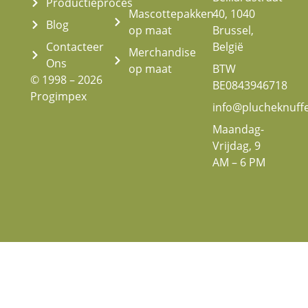
Productieproces
Mascottepakken
40, 1040
Blog
op maat
Brussel,
Contacteer
België
Merchandise
Ons
op maat
BTW
© 1998 – 2026
BE0843946718
Progimpex
info@plucheknuff
Maandag-
Vrijdag, 9
AM – 6 PM