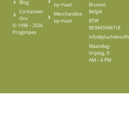
Blog
op maat
Brussel,
Contacteer
België
Merchandise
Ons
op maat
BTW
© 1998 – 2026
BE0843946718
Progimpex
info@plucheknuff
Maandag-
Vrijdag, 9
AM – 6 PM