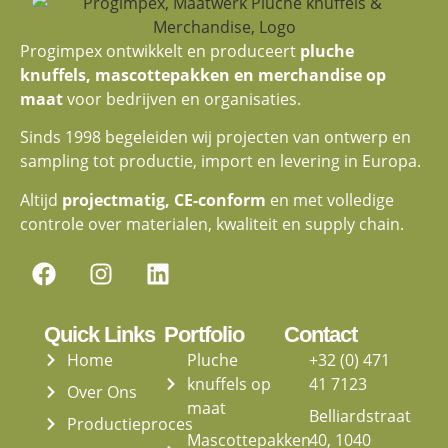
Progimpex ontwikkelt en produceert
pluche
knuffels, mascottepakken en merchandise op
maat
voor bedrijven en organisaties.
Sinds 1998 begeleiden wij projecten van ontwerp en
sampling tot productie, import en levering in Europa.
Altijd
projectmatig, CE-conform
en met volledige
controle over materialen, kwaliteit en supply chain.
Quick Links
Portfolio
Contact
Home
Pluche
+32 (0) 471
knuffels op
41 7123
Over Ons
maat
Belliardstraat
Productieproces
Mascottepakken
40, 1040