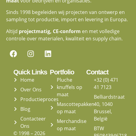
maat
voor bedrijven en organisaties.
Sinds 1998 begeleiden wij projecten van ontwerp en
sampling tot productie, import en levering in Europa.
Altijd
projectmatig, CE-conform
en met volledige
controle over materialen, kwaliteit en supply chain.
Quick Links
Portfolio
Contact
Home
Pluche
+32 (0) 471
knuffels op
41 7123
Over Ons
maat
Belliardstraat
Productieproces
Mascottepakken
40, 1040
Blog
op maat
Brussel,
Contacteer
België
Merchandise
Ons
op maat
BTW
© 1998 – 2026
BE0843946718