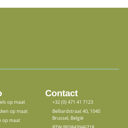
o
Contact
fels op maat
+32 (0) 471 41 7123
kken op maat
Belliardstraat 40, 1040
Brussel, België
e op maat
BTW BE0843946718