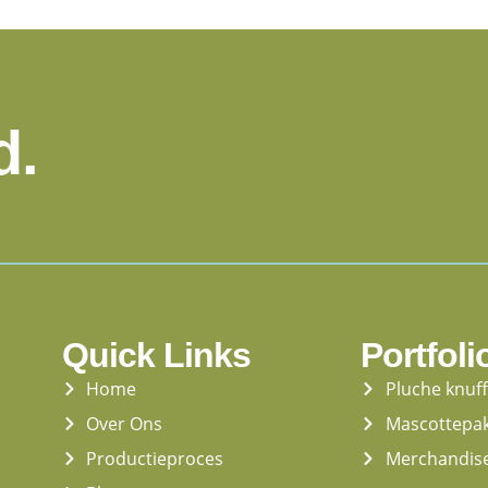
d.
Quick Links
Portfoli
Home
Pluche knuf
Over Ons
Mascottepa
Productieproces
Merchandis