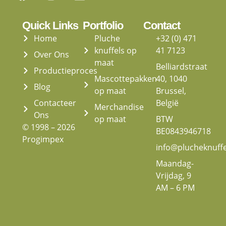
Quick Links
Portfolio
Contact
Home
Pluche
+32 (0) 471
knuffels op
41 7123
Over Ons
maat
Belliardstraat
Productieproces
Mascottepakken
40, 1040
Blog
op maat
Brussel,
Contacteer
België
Merchandise
Ons
op maat
BTW
© 1998 – 2026
BE0843946718
Progimpex
info@plucheknuff
Maandag-
Vrijdag, 9
AM – 6 PM