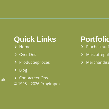
Quick Links
Portfoli
Home
Pluche knuf
Over Ons
Mascottepa
Productieproces
Merchandis
Blog
Contacteer Ons
role
© 1998 – 2026 Progimpex