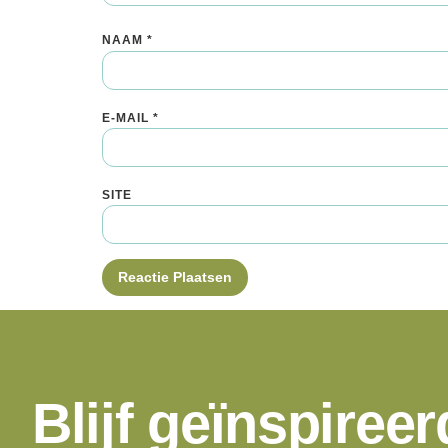
NAAM
*
E-MAIL
*
SITE
Blijf geïnspireer