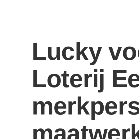
Lucky vo
Loterij E
merkpers
maatwerk