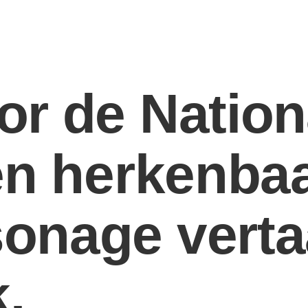
or de Nation
en herkenba
onage verta
.