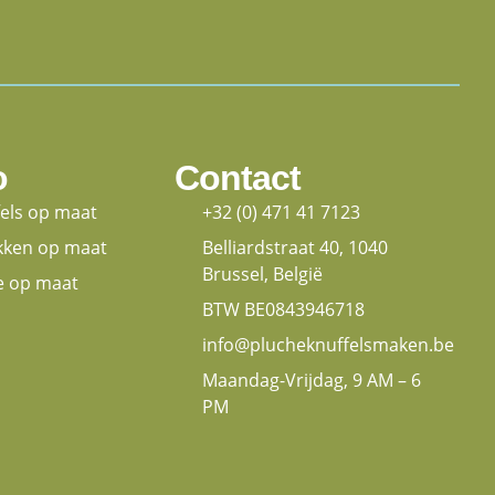
o
Contact
fels op maat
+32 (0) 471 41 7123
kken op maat
Belliardstraat 40, 1040
Brussel, België
e op maat
BTW BE0843946718
info@plucheknuffelsmaken.be
Maandag-Vrijdag, 9 AM – 6
PM