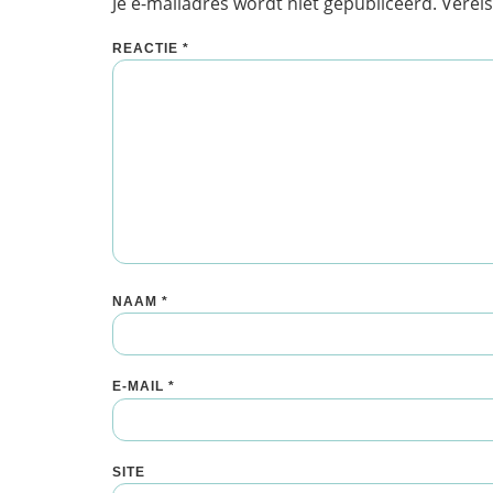
Je e-mailadres wordt niet gepubliceerd.
Verei
REACTIE
*
NAAM
*
E-MAIL
*
SITE