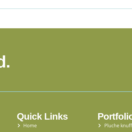
d.
Quick Links
Portfoli
Home
Pluche knuf