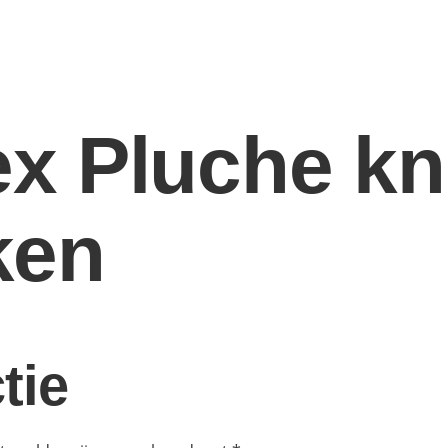
x Pluche kn
ken
tie