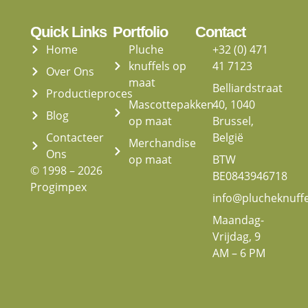
Quick Links
Portfolio
Contact
Home
Pluche
+32 (0) 471
knuffels op
41 7123
Over Ons
maat
Belliardstraat
Productieproces
Mascottepakken
40, 1040
Blog
op maat
Brussel,
Contacteer
België
Merchandise
Ons
op maat
BTW
© 1998 – 2026
BE0843946718
Progimpex
info@plucheknuff
Maandag-
Vrijdag, 9
AM – 6 PM