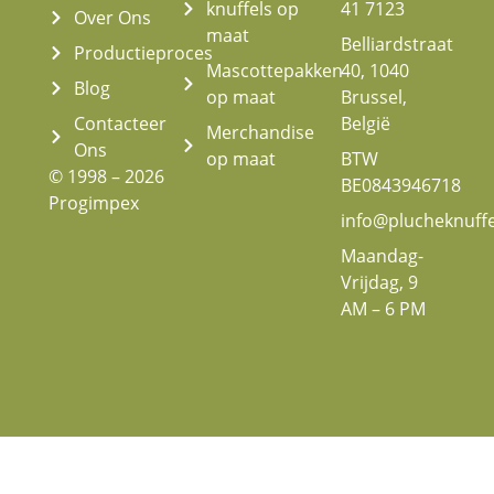
knuffels op
41 7123
Over Ons
maat
Belliardstraat
Productieproces
Mascottepakken
40, 1040
Blog
op maat
Brussel,
Contacteer
België
Merchandise
Ons
op maat
BTW
© 1998 – 2026
BE0843946718
Progimpex
info@plucheknuff
Maandag-
Vrijdag, 9
AM – 6 PM