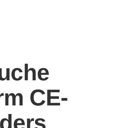
uche
rm CE-
ders