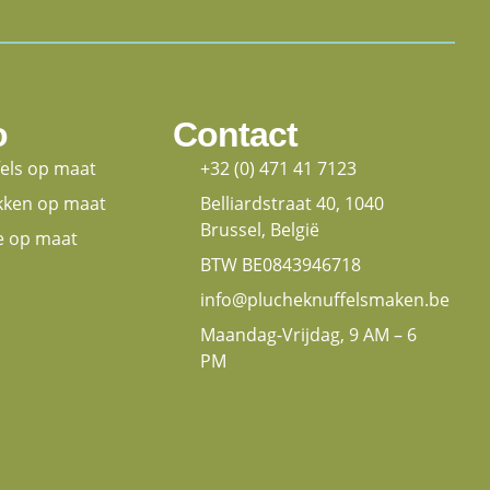
o
Contact
fels op maat
+32 (0) 471 41 7123
kken op maat
Belliardstraat 40, 1040
Brussel, België
e op maat
BTW BE0843946718
info@plucheknuffelsmaken.be
Maandag-Vrijdag, 9 AM – 6
PM