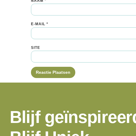
NAAM
*
E-MAIL
*
SITE
Blijf geïnspireer