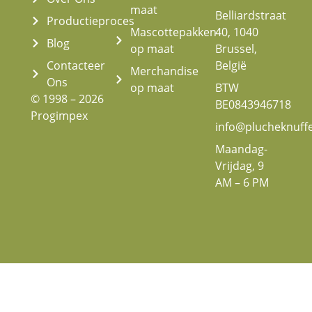
maat
Belliardstraat
Productieproces
Mascottepakken
40, 1040
Blog
op maat
Brussel,
Contacteer
België
Merchandise
Ons
op maat
BTW
© 1998 – 2026
BE0843946718
Progimpex
info@plucheknuff
Maandag-
Vrijdag, 9
AM – 6 PM