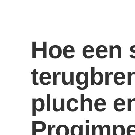
Hoe een s
terugbren
pluche e
Progimpe