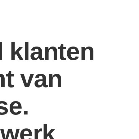
l klanten
ht van
se.
twerk