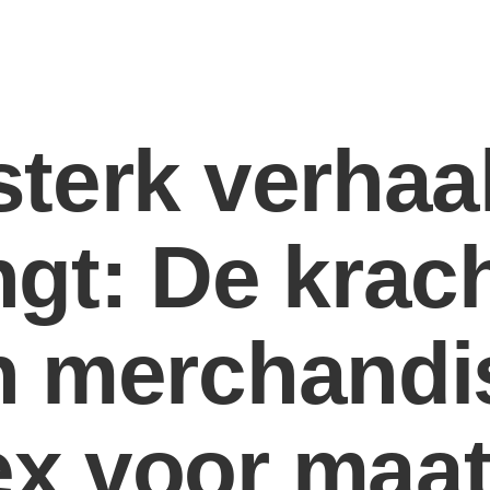
terk verhaa
gt: De krac
n merchandi
x voor maa