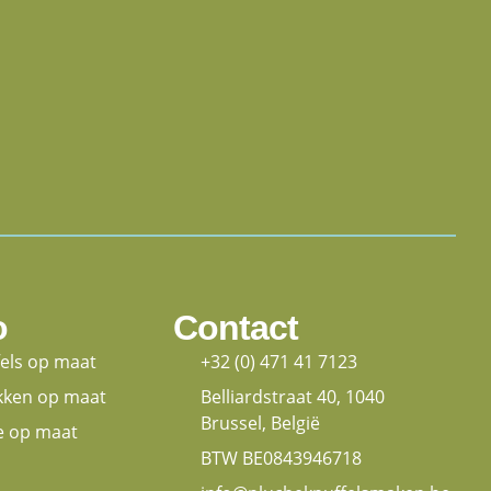
o
Contact
fels op maat
+32 (0) 471 41 7123
kken op maat
Belliardstraat 40, 1040
Brussel, België
e op maat
BTW BE0843946718