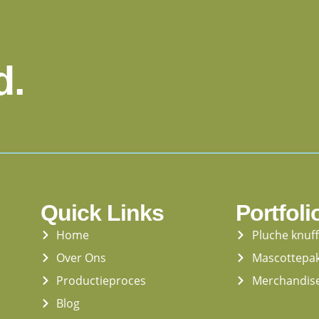
d.
Quick Links
Portfoli
Home
Pluche knuf
Over Ons
Mascottepa
Productieproces
Merchandis
Blog