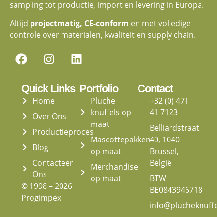
sampling tot productie, import en levering in Europa.
Altijd
projectmatig, CE-conform
en met volledige
controle over materialen, kwaliteit en supply chain.
Quick Links
Portfolio
Contact
Home
Pluche
+32 (0) 471
knuffels op
41 7123
Over Ons
maat
Belliardstraat
Productieproces
Mascottepakken
40, 1040
Blog
op maat
Brussel,
Contacteer
België
Merchandise
Ons
op maat
BTW
© 1998 – 2026
BE0843946718
Progimpex
info@plucheknuff