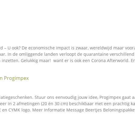
ld – U ook? De economische impact is zwaar, wereldwijd maar voora
ar. In de omliggende landen verloopt de quarantaine verschillend
 inzetten. Gelukkig maar! want er is ook een Corona Afterworld. E
latiegeschenken. Stuur ons eenvoudig jouw idee, Progimpex gaat a
er in 2 afmetingen (20 én 30 cm) beschikbaar met een prachtig kat
 CE en CYMK logo. Meer Informatie Message Beertjes Beloningspakket