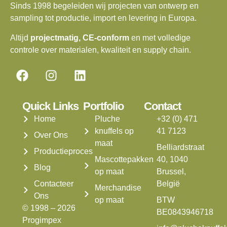
Sinds 1998 begeleiden wij projecten van ontwerp en
sampling tot productie, import en levering in Europa.
Altijd
projectmatig, CE-conform
en met volledige
controle over materialen, kwaliteit en supply chain.
Quick Links
Portfolio
Contact
Home
Pluche
+32 (0) 471
knuffels op
41 7123
Over Ons
maat
Belliardstraat
Productieproces
Mascottepakken
40, 1040
Blog
op maat
Brussel,
Contacteer
België
Merchandise
Ons
op maat
BTW
© 1998 – 2026
BE0843946718
Progimpex