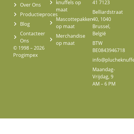
knuffels op
41 7123
Over Ons
maat
Belliardstraat
Productieproces
Mascottepakken
40, 1040
Blog
op maat
Brussel,
Contacteer
België
Merchandise
Ons
op maat
BTW
© 1998 – 2026
BE0843946718
Progimpex
info@plucheknuff
Maandag-
Vrijdag, 9
AM – 6 PM