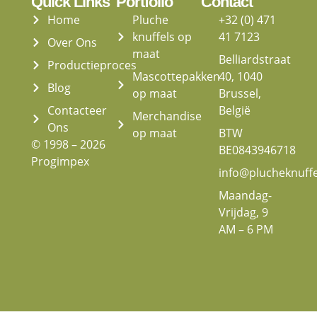
Quick Links
Portfolio
Contact
Home
Pluche
+32 (0) 471
knuffels op
41 7123
Over Ons
maat
Belliardstraat
Productieproces
Mascottepakken
40, 1040
Blog
op maat
Brussel,
Contacteer
België
Merchandise
Ons
op maat
BTW
© 1998 – 2026
BE0843946718
Progimpex
info@plucheknuff
Maandag-
Vrijdag, 9
AM – 6 PM