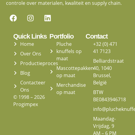
controle over materialen, kwaliteit en supply chain.
Quick Links
Portfolio
Contact
Home
Pluche
+32 (0) 471
knuffels op
41 7123
Over Ons
maat
Belliardstraat
Productieproces
Mascottepakken
40, 1040
Blog
op maat
Brussel,
Contacteer
België
Merchandise
Ons
op maat
BTW
© 1998 – 2026
BE0843946718
Progimpex
info@plucheknuff
Maandag-
Vrijdag, 9
AM – 6 PM