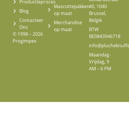
Productieproces
Mascottepakken
40, 1040
Blog
op maat
Brussel,
Contacteer
België
Merchandise
Ons
op maat
BTW
© 1998 – 2026
BE0843946718
Progimpex
info@plucheknuff
Maandag-
Vrijdag, 9
AM – 6 PM