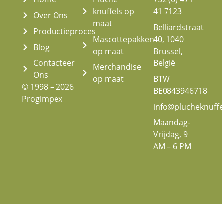
knuffels op
41 7123
Over Ons
maat
Belliardstraat
Productieproces
Mascottepakken
40, 1040
Blog
op maat
Brussel,
Contacteer
België
Merchandise
Ons
op maat
BTW
© 1998 – 2026
BE0843946718
Progimpex
info@plucheknuff
Maandag-
Vrijdag, 9
AM – 6 PM