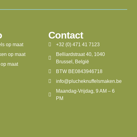
o
Contact
els op maat
+32 (0) 471 41 7123
ken op maat
Belliardstraat 40, 1040
Brussel, België
 op maat
BTW BE0843946718
info@plucheknuffelsmaken.be
Maandag-Vrijdag, 9 AM – 6
PM