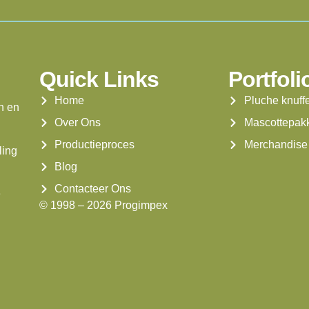
Quick Links
Portfoli
Home
Pluche knuff
n en
Over Ons
Mascottepak
Productieproces
Merchandise
ling
Blog
Contacteer Ons
e
© 1998 – 2026 Progimpex