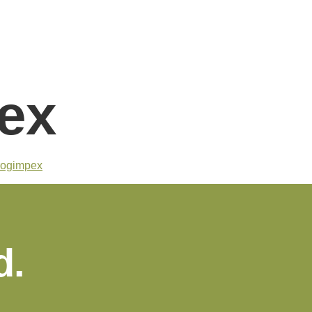
ex
d.