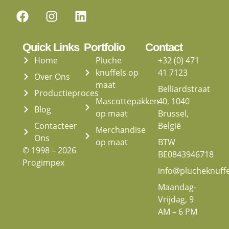
Quick Links
Portfolio
Contact
Home
Pluche
+32 (0) 471
knuffels op
41 7123
Over Ons
maat
Belliardstraat
Productieproces
Mascottepakken
40, 1040
Blog
op maat
Brussel,
Contacteer
België
Merchandise
Ons
op maat
BTW
© 1998 – 2026
BE0843946718
Progimpex
info@plucheknuff
Maandag-
Vrijdag, 9
AM – 6 PM