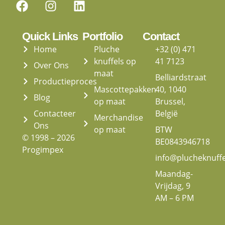
Quick Links
Portfolio
Contact
Home
Pluche
+32 (0) 471
knuffels op
41 7123
Over Ons
maat
Belliardstraat
Productieproces
Mascottepakken
40, 1040
Blog
op maat
Brussel,
Contacteer
België
Merchandise
Ons
op maat
BTW
© 1998 – 2026
BE0843946718
Progimpex
info@plucheknuff
Maandag-
Vrijdag, 9
AM – 6 PM