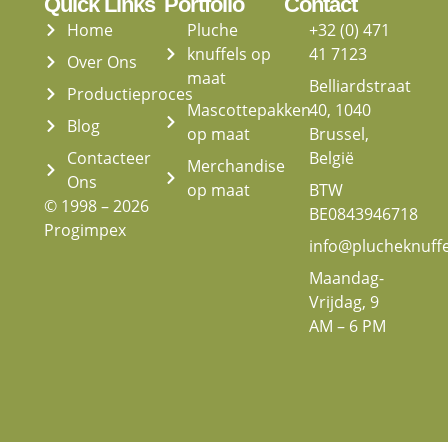
Quick Links
Portfolio
Contact
Home
Pluche
+32 (0) 471
knuffels op
41 7123
Over Ons
maat
Belliardstraat
Productieproces
Mascottepakken
40, 1040
Blog
op maat
Brussel,
Contacteer
België
Merchandise
Ons
op maat
BTW
© 1998 – 2026
BE0843946718
Progimpex
info@plucheknuff
Maandag-
Vrijdag, 9
AM – 6 PM