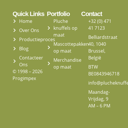
Quick Links
Portfolio
Contact
Home
Pluche
+32 (0) 471
knuffels op
41 7123
Over Ons
maat
Belliardstraat
Productieproces
Mascottepakken
40, 1040
Blog
op maat
Brussel,
Contacteer
België
Merchandise
Ons
op maat
BTW
© 1998 – 2026
BE0843946718
Progimpex
info@plucheknuff
Maandag-
Vrijdag, 9
AM – 6 PM