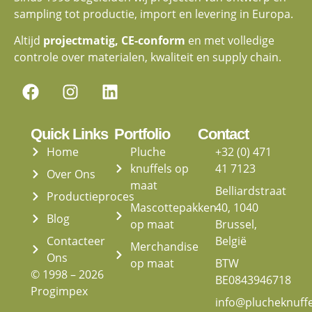
sampling tot productie, import en levering in Europa.
Altijd
projectmatig, CE-conform
en met volledige
controle over materialen, kwaliteit en supply chain.
Quick Links
Portfolio
Contact
Home
Pluche
+32 (0) 471
knuffels op
41 7123
Over Ons
maat
Belliardstraat
Productieproces
Mascottepakken
40, 1040
Blog
op maat
Brussel,
Contacteer
België
Merchandise
Ons
op maat
BTW
© 1998 – 2026
BE0843946718
Progimpex
info@plucheknuff