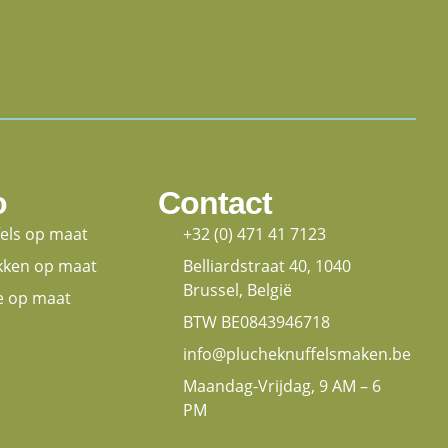
o
Contact
fels op maat
+32 (0) 471 41 7123
kken op maat
Belliardstraat 40, 1040
Brussel, België
e op maat
BTW BE0843946718
info@plucheknuffelsmaken.be
Maandag-Vrijdag, 9 AM – 6
PM