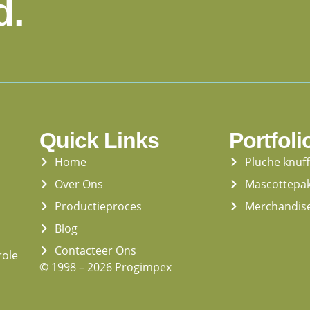
d.
Quick Links
Portfoli
Home
Pluche knuf
Over Ons
Mascottepa
Productieproces
Merchandis
Blog
Contacteer Ons
role
© 1998 – 2026 Progimpex