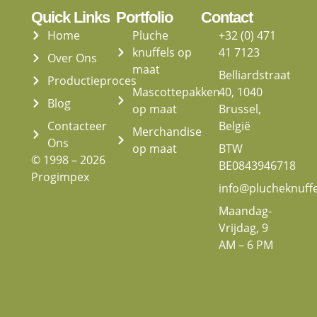
Quick Links
Portfolio
Contact
Home
Pluche
+32 (0) 471
knuffels op
41 7123
Over Ons
maat
Belliardstraat
Productieproces
Mascottepakken
40, 1040
Blog
op maat
Brussel,
Contacteer
België
Merchandise
Ons
op maat
BTW
© 1998 – 2026
BE0843946718
Progimpex
info@plucheknuff
Maandag-
Vrijdag, 9
AM – 6 PM