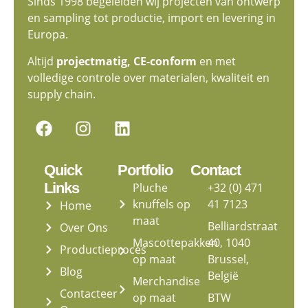
Sinds 1998 begeleiden wij projecten van ontwerp
en sampling tot productie, import en levering in
Europa.
Altijd
projectmatig, CE-conform
en met
volledige controle over materialen, kwaliteit en
supply chain.
Quick
Portfolio
Contact
Links
Pluche
+32 (0) 471
knuffels op
41 7123
Home
maat
Belliardstraat
Over Ons
Mascottepakken
40, 1040
Productieproces
op maat
Brussel,
Blog
België
Merchandise
Contacteer
op maat
BTW