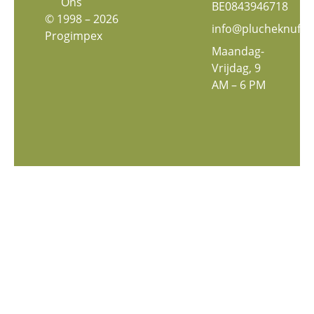
Ons
BE0843946718
© 1998 – 2026
info@plucheknuffe
Progimpex
Maandag-
Vrijdag, 9
AM – 6 PM