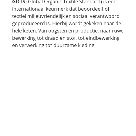
GOTS
(Global Organic Textile Standard) is een
internationaal keurmerk dat beoordeelt of
textiel milieuvriendelijk en sociaal verantwoord
geproduceerd is. Hierbij wordt gekeken naar de
hele keten. Van oogsten en productie, naar ruwe
bewerking tot draad en stof, tot eindbewerking
en verwerking tot duurzame kleding.
OEKO-TEX®
OEKO-TEX®
Standard 100 is een
gezondheidskeurmerk voor textiel, met strenge
eisen voor restanten van zware metalen,
schadelijke verfstoffen en bestrijdingsmiddelen.
Om het keurmerk te verkrijgen wordt het textiel
door onafhankelijke controleurs getest en
mogen er geen schadelijke stoffen aanwezig zijn.
Met name het verfproces veroorzaakt in de
reguliere textiel-industrie voor de aanwezigheid
van deze schadelijke stoffen.