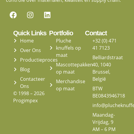
Quick Links
Portfolio
Contact
Home
Pluche
+32 (0) 471
knuffels op
41 7123
Over Ons
maat
Belliardstraat
Productieproces
Mascottepakken
40, 1040
Blog
op maat
Brussel,
Contacteer
België
Merchandise
Ons
op maat
BTW
© 1998 – 2026
BE0843946718
Progimpex
info@plucheknuff
Maandag-
Vrijdag, 9
AM – 6 PM