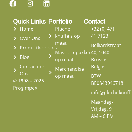
Quick Links
Portfolio
Contact
Home
Pluche
+32 (0) 471
knuffels op
41 7123
Over Ons
maat
Belliardstraat
Productieproces
Mascottepakken
40, 1040
Blog
op maat
Brussel,
Contacteer
België
Merchandise
Ons
op maat
BTW
© 1998 – 2026
BE0843946718
Progimpex
info@plucheknuff
Maandag-
Vrijdag, 9
AM – 6 PM