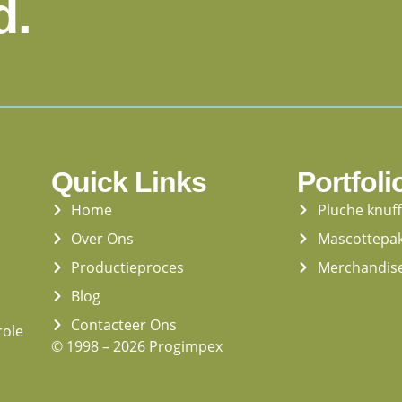
d.
Quick Links
Portfoli
Home
Pluche knuf
Over Ons
Mascottepa
Productieproces
Merchandis
Blog
Contacteer Ons
role
© 1998 – 2026 Progimpex