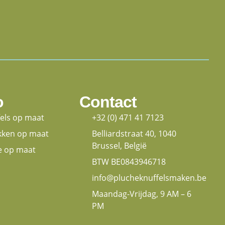
o
Contact
fels op maat
+32 (0) 471 41 7123
kken op maat
Belliardstraat 40, 1040
Brussel, België
e op maat
BTW BE0843946718
info@plucheknuffelsmaken.be
Maandag-Vrijdag, 9 AM – 6
PM