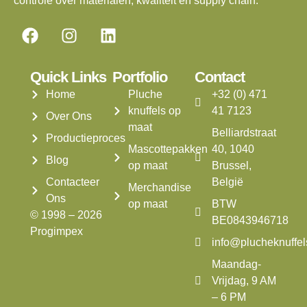
controle over materialen, kwaliteit en supply chain.
Quick Links
Portfolio
Contact
Home
Pluche
+32 (0) 471
knuffels op
41 7123
Over Ons
maat
Belliardstraat
Productieproces
Mascottepakken
40, 1040
Blog
op maat
Brussel,
Contacteer
België
Merchandise
Ons
op maat
BTW
© 1998 – 2026
BE0843946718
Progimpex
info@plucheknuffe
Maandag-
Vrijdag, 9 AM
– 6 PM