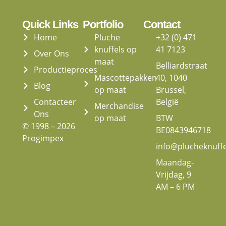
Quick Links
Portfolio
Contact
Home
Pluche
+32 (0) 471
knuffels op
41 7123
Over Ons
maat
Belliardstraat
Productieproces
Mascottepakken
40, 1040
Blog
op maat
Brussel,
Contacteer
België
Merchandise
Ons
op maat
BTW
© 1998 – 2026
BE0843946718
Progimpex
info@plucheknuff
Maandag-
Vrijdag, 9
AM – 6 PM